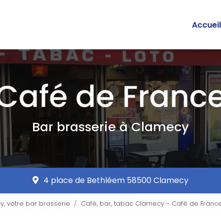
 principale
Accueil
Bar brasserie à Clamecy
4 place de Bethléem 58500 Clamecy
, votre bar brasserie
Café, bar, tabac Clamecy - Café de Franc