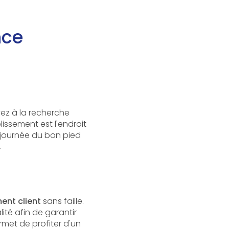
nce
ez à la recherche
lissement est l'endroit
 journée du bon pied
.
nt client
sans faille.
ité afin de garantir
met de profiter d'un