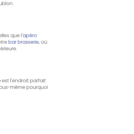
ublon.
lles que l'
apéro
otre
bar brasserie
, où
érieure.
e
est l'endroit parfait
r vous-même pourquoi