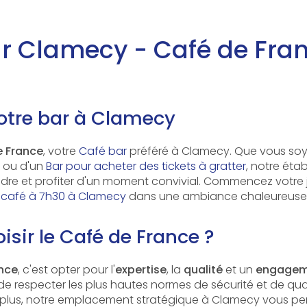
r Clamecy - Café de Fra
otre bar à Clamecy
e France
, votre
Café bar
préféré à Clamecy. Que vous soy
ou d'un
Bar pour acheter des tickets à gratter
, notre étab
ndre et profiter d'un moment convivial. Commencez votre
 café à 7h30 à Clamecy
dans une ambiance chaleureuse
isir le Café de France ?
nce
, c'est opter pour l'
expertise
, la
qualité
et un
engageme
e respecter les plus hautes normes de sécurité et de qual
e plus, notre emplacement stratégique à Clamecy vous per