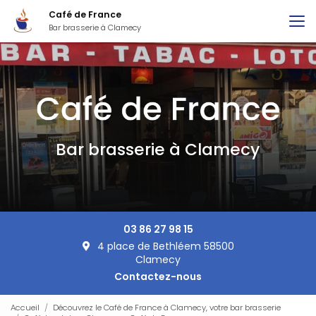
Aller
Café de France
au
Bar brasserie à Clamecy
contenu
principal
Bar brasserie à Clamecy
03 86 27 98 15
4 place de Bethléem 58500
Clamecy
Contactez-nous
Accueil
Découvrez le Café de France à Clamecy, votre bar brasserie